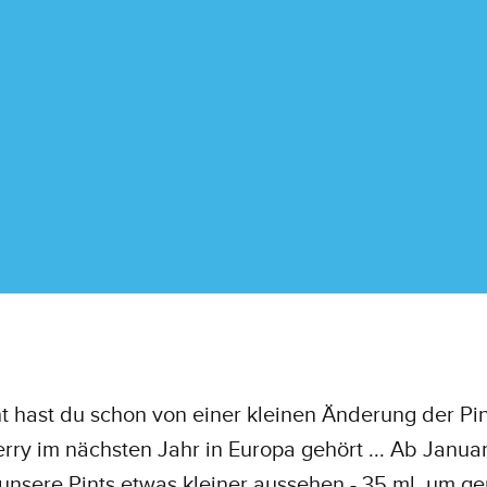
ht hast du schon von einer kleinen Änderung der Pi
rry im nächsten Jahr in Europa gehört ... Ab Janu
nsere Pints etwas kleiner aussehen - 35 ml, um g