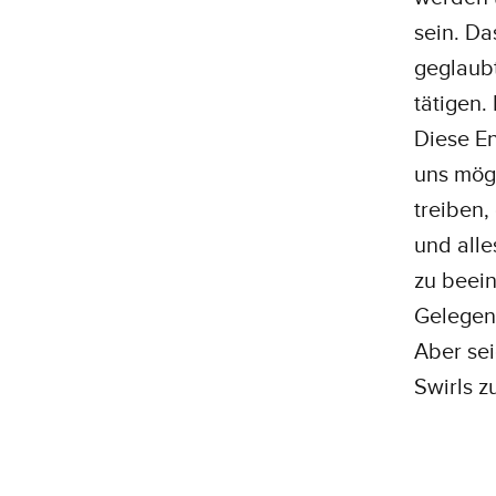
sein. Da
geglaubt
tätigen.
Diese En
uns mögl
treiben,
und alle
zu beein
Gelegenh
Aber sei
Swirls z