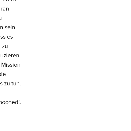
aran
u
n sein.
ss es
r zu
duzieren
 Mission
ole
 zu tun.
spooned!.