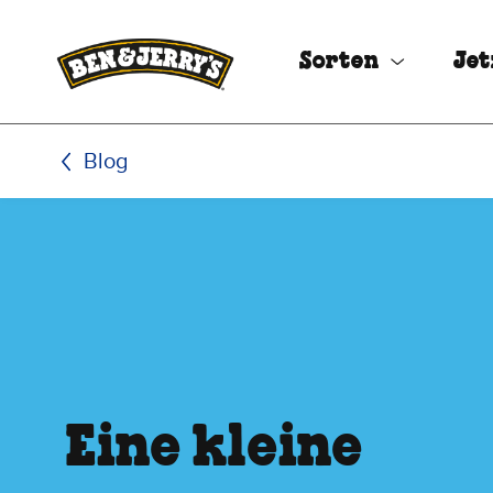
Zum Hauptinhalt wechseln
Zur Fußzeile wechseln
Sorten
Jet
Blog
Eine kleine