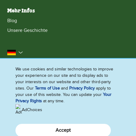
Mehr Infos
Blog
Unsere Geschichte
Deutschland
Impressum
Datenschutzhinweis
Rechtliches
We use cookies and similar technologies to improve
your experience on our site and to display ads to
Cookie-Informationen
Barrierefreiheit
Kontakt
your interests on our website and other third-party
Sitemap
sites. Our
Terms of Use
and
Privacy Policy
apply to
your use of this website. You can update your
Your
Cookie-Einstellungen
Privacy Rights
at any time.
AdChoices
Accept