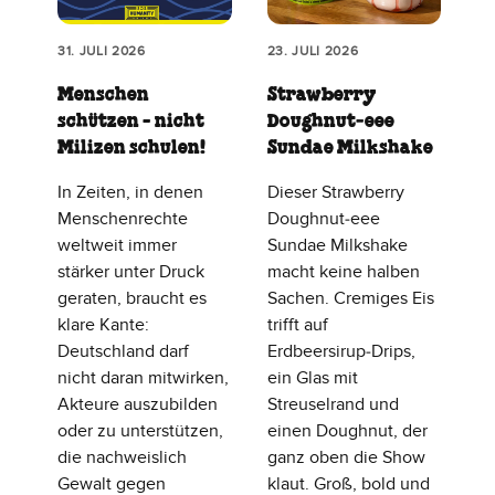
31. JULI 2026
23. JULI 2026
Menschen
Strawberry
schützen - nicht
Doughnut‑eee
Milizen schulen!
Sundae Milkshake
In Zeiten, in denen
Dieser Strawberry
Menschenrechte
Doughnut‑eee
weltweit immer
Sundae Milkshake
stärker unter Druck
macht keine halben
geraten, braucht es
Sachen. Cremiges Eis
klare Kante:
trifft auf
Deutschland darf
Erdbeersirup‑Drips,
nicht daran mitwirken,
ein Glas mit
Akteure auszubilden
Streuselrand und
oder zu unterstützen,
einen Doughnut, der
die nachweislich
ganz oben die Show
Gewalt gegen
klaut. Groß, bold und