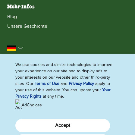
Mehr Infos
Blog
Unsere Geschichte
Deutschland
Impressum
Datenschutzhinweis
Rechtliches
We use cookies and similar technologies to improve
your experience on our site and to display ads to
Cookie-Informationen
Barrierefreiheit
Kontakt
your interests on our website and other third-party
Sitemap
sites. Our
Terms of Use
and
Privacy Policy
apply to
your use of this website. You can update your
Your
Cookie-Einstellungen
Privacy Rights
at any time.
AdChoices
Accept