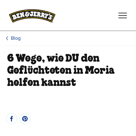
Zum Hauptinhalt wechseln
Zur Fußzeile wechseln
Blog
6 Wege, wie DU den
Geflüchteten in Moria
helfen kannst