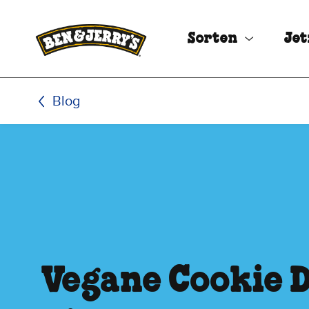
Zum Hauptinhalt wechseln
Zur Fußzeile wechseln
Sorten
Jet
Blog
Vegane Cookie 