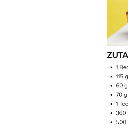
ZUTA
1 Be
115 
60 g
70 g
1 Tee
360 
500 