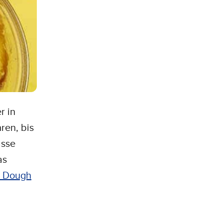
r in
ren, bis
asse
as
e Dough