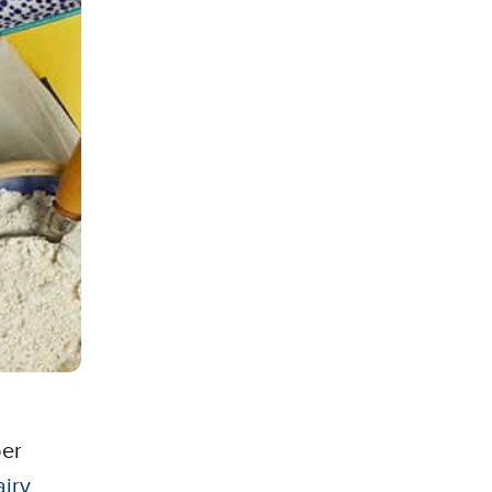
ber
iry