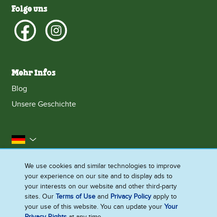
Folge uns
Mehr Infos
Blog
Unsere Geschichte
Deutschland
Impressum
Datenschutzhinweis
Rechtliches
We use cookies and similar technologies to improve
your experience on our site and to display ads to
Cookie-Informationen
Barrierefreiheit
Kontakt
your interests on our website and other third-party
Sitemap
sites. Our
Terms of Use
and
Privacy Policy
apply to
your use of this website. You can update your
Your
Cookie-Einstellungen
Privacy Rights
at any time.