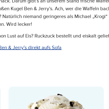
nack. Darum gibt’s an unserem Stand frische Waffel
oßen Kugel Ben & Jerry’s. Ach, wer die Waffeln back
? Natürlich niemand geringeres als Michael „Krogi“
n. Wird lecker!
hon Lust auf Eis? Ruckzuck bestellt und eiskalt gelief
Ben & Jerry’s direkt aufs Sofa