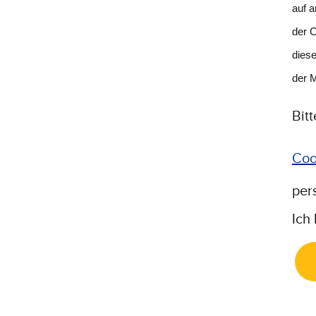
auf a
der C
dies
der 
Bitt
Coo
(Wi
per
Ich 