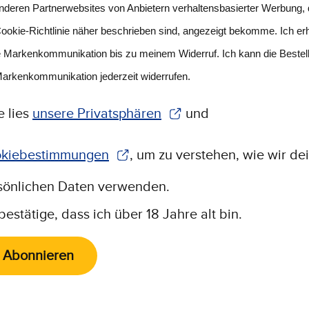
nderen Partnerwebsites von Anbietern verhaltensbasierter Werbung, d
ookie-Richtlinie näher beschrieben sind, angezeigt bekomme. Ich erh
e Markenkommunikation bis zu meinem Widerruf. Ich kann die Bestel
Markenkommunikation jederzeit widerrufen.
e lies
unsere Privatsphären
und
(Wird in einem neuen Fenster geöffnet)
kiebestimmungen
, um zu verstehen, wie wir de
rd in einem neuen Fenster geöffnet)
sönlichen Daten verwenden.
bestätige, dass ich über 18 Jahre alt bin.
Abonnieren