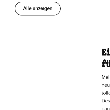
Alle anzeigen
E
f
Mel
neu
toll
Des
gan