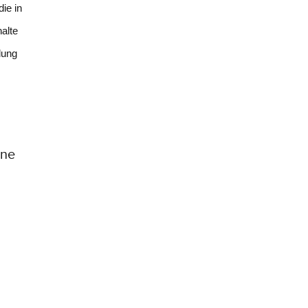
ie in
alte
lung
ine