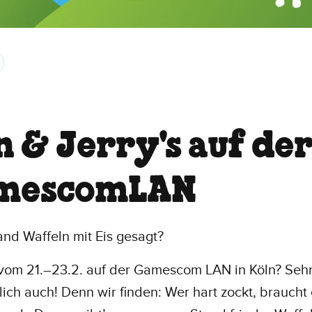
n & Jerry's auf de
mescomLAN
nd Waffeln mit Eis gesagt?
 vom 21.–23.2. auf der Gamescom LAN in Köln? Sehr
ich auch! Denn wir finden: Wer hart zockt, braucht