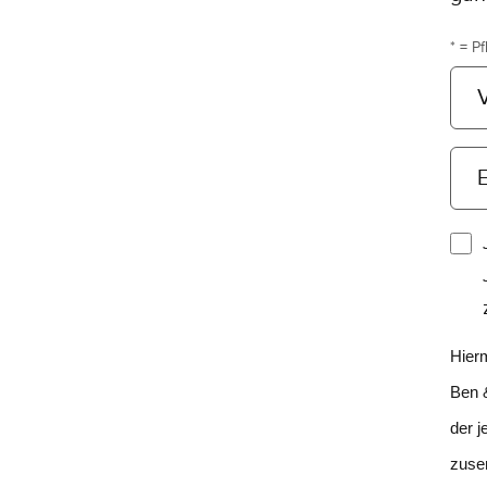
* = Pf
E
Hierm
Ben 
der j
zuse