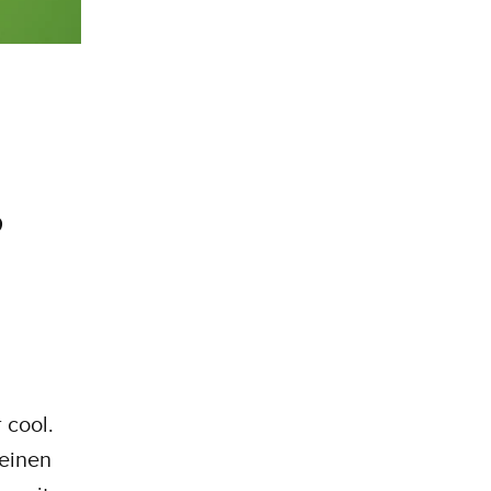
r
 cool.
 einen