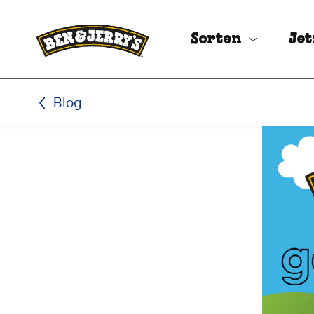
Zum Hauptinhalt wechseln
Zur Fußzeile wechseln
Sorten
Jet
Blog