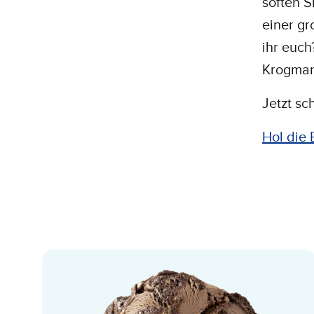
soften S
einer gr
ihr euch
Krogman
Jetzt sc
Hol die 