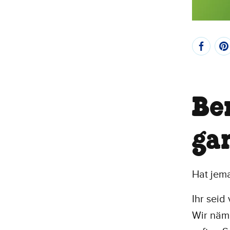
Be
ga
Hat jema
Ihr seid
Wir näml