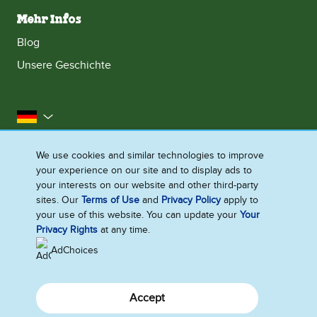
Mehr Infos
Blog
Unsere Geschichte
Deutschland
Impressum
Datenschutzhinweis
Rechtliches
We use cookies and similar technologies to improve
your experience on our site and to display ads to
Cookie-Informationen
Barrierefreiheit
Kontakt
your interests on our website and other third-party
Sitemap
sites. Our
Terms of Use
and
Privacy Policy
apply to
your use of this website. You can update your
Your
Cookie-Einstellungen
Privacy Rights
at any time.
AdChoices
Accept