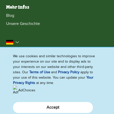
Mehr Infos
Blog
Unsere Geschichte
Deutschland
Impressum
Datenschutzhinweis
Rechtliches
We use cookies and similar technologies to improve
your experience on our site and to display ads to
Cookie-Informationen
Barrierefreiheit
Kontakt
your interests on our website and other third-party
Sitemap
sites. Our
Terms of Use
and
Privacy Policy
apply to
your use of this website. You can update your
Your
Cookie-Einstellungen
Privacy Rights
at any time.
AdChoices
Accept