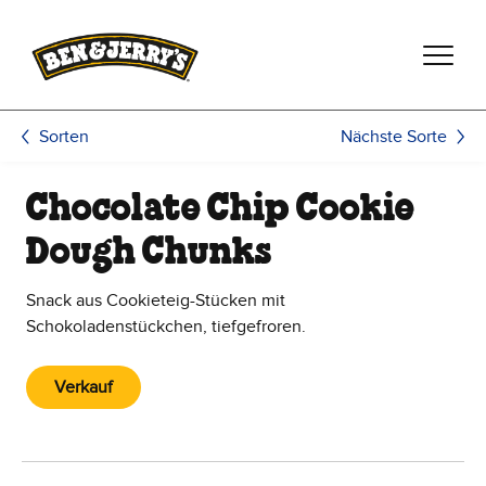
Zum Hauptinhalt wechseln
Zur Fußzeile wechseln
Nächste Sorte
Sorten
Chocolate Chip Cookie
Dough Chunks
Snack aus Cookieteig-Stücken mit
Schokoladenstückchen, tiefgefroren.
Verkauf