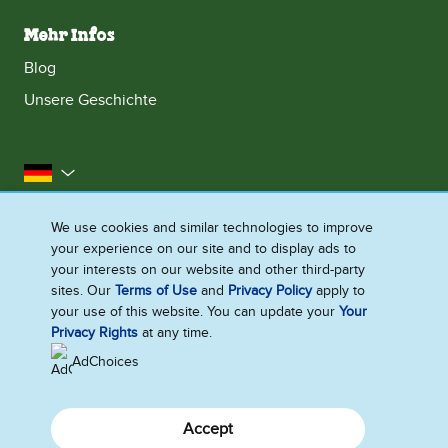
Mehr Infos
Blog
Unsere Geschichte
Deutschland
Impressum
Datenschutzhinweis
Rechtliches
We use cookies and similar technologies to improve
your experience on our site and to display ads to
Cookie-Informationen
Barrierefreiheit
Kontakt
your interests on our website and other third-party
Sitemap
sites. Our
Terms of Use
and
Privacy Policy
apply to
your use of this website. You can update your
Your
Cookie-Einstellungen
Privacy Rights
at any time.
AdChoices
Accept