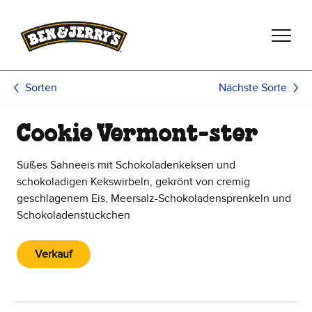
Zum Hauptinhalt wechseln
Zur Fußzeile wechseln
Nächste Sorte
Sorten
Cookie Vermont-ster
Süßes Sahneeis mit Schokoladenkeksen und
schokoladigen Kekswirbeln, gekrönt von cremig
geschlagenem Eis, Meersalz-Schokoladensprenkeln und
Schokoladenstückchen
Verkauf