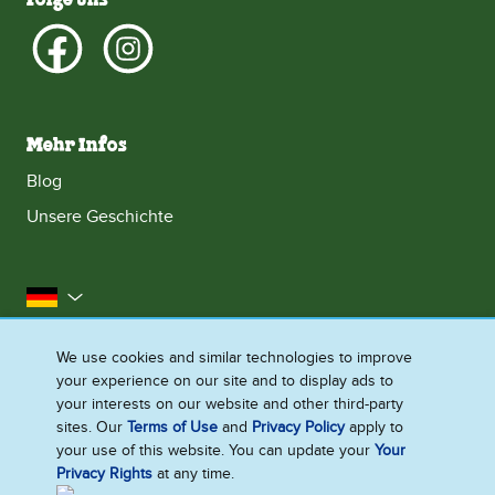
Folge uns
Mehr Infos
Blog
Unsere Geschichte
Deutschland
Impressum
Datenschutzhinweis
Rechtliches
We use cookies and similar technologies to improve
your experience on our site and to display ads to
Cookie-Informationen
Barrierefreiheit
Kontakt
your interests on our website and other third-party
Sitemap
sites. Our
Terms of Use
and
Privacy Policy
apply to
your use of this website. You can update your
Your
Cookie-Einstellungen
Privacy Rights
at any time.