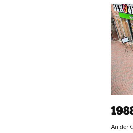
198
An der O