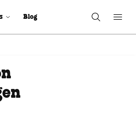
s
Blog
on
gen