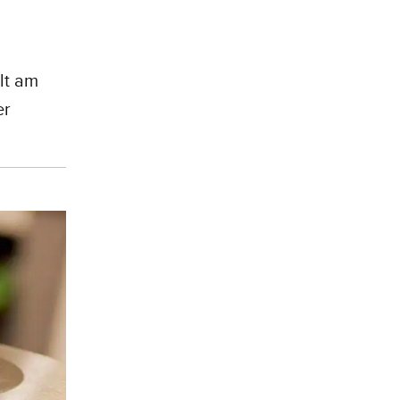
lt am
er