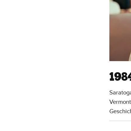
198
Saratoga
Vermont,
Geschich