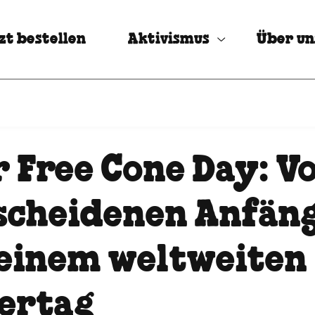
zt bestellen
Aktivismus
Über un
r Free Cone Day: V
scheidenen Anfän
 einem weltweiten
iertag