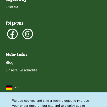
Kontakt
Folge uns
Mehr Infos
Blog
Unsere Geschichte
Deutschland
Impressum
Datenschutzhinweis
Rechtliches
We use cookies and similar technologies to improve
your experience on our site and to display ads to