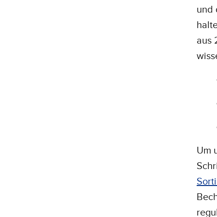
und 
halt
aus 
wiss
Um u
Schr
Sort
Bech
regu