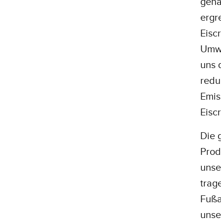
gena
ergr
Eisc
Umwe
uns 
redu
Emis
Eisc
Die 
Prod
unse
trag
Fußa
unse