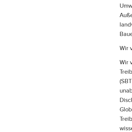
Umwe
Auße
land
Baue
Wir 
Wir 
Trei
(SBTi
unab
Disc
Glob
Trei
wiss