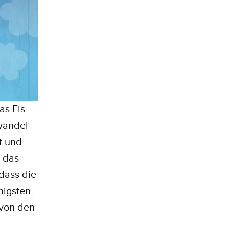
as Eis
awandel
t und
r das
 dass die
nigsten
 von den