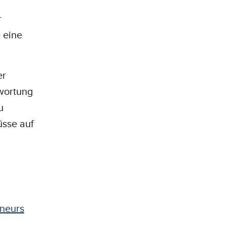
r
 eine
er
twortung
u
üsse auf
eneurs