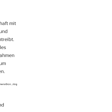
haft mit
 und
treibt.
des
nahmen
 um
en.
hmensGrün, Jörg
nd