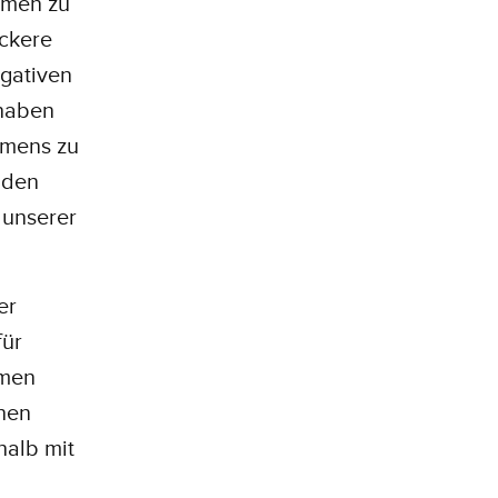
hmen zu
eckere
egativen
 haben
hmens zu
 den
 unserer
er
für
rmen
chen
halb mit