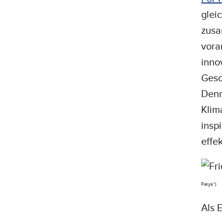
glei
zusa
vora
inno
Gesc
Denn
Klim
insp
effe
Farys“)
Als 