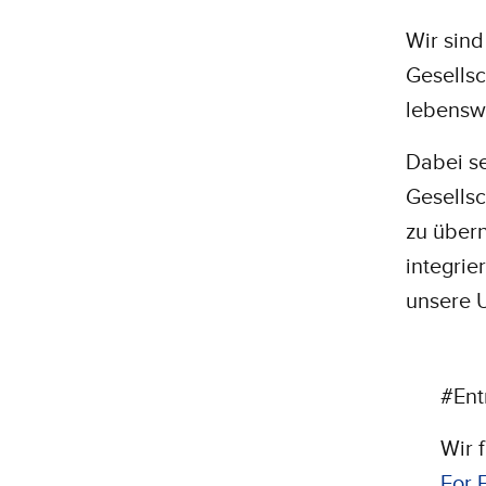
Wir sind
Gesellsch
lebenswe
Dabei se
Gesellsc
zu über
integrie
unsere 
#Ent
Wir 
For 