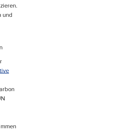
zieren.
n und
en
r
tive
arbon
UN
timmen