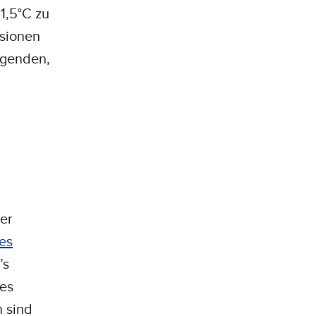
1,5°C zu
ssionen
olgenden,
her
es
’s
nes
 sind