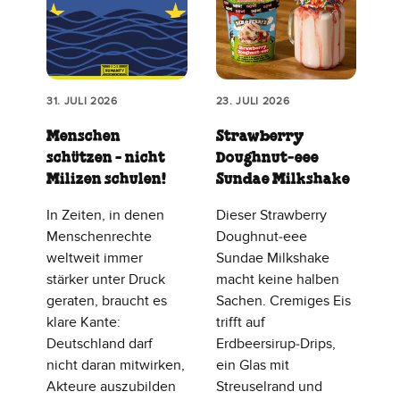
31. JULI 2026
23. JULI 2026
Menschen
Strawberry
schützen - nicht
Doughnut‑eee
Milizen schulen!
Sundae Milkshake
In Zeiten, in denen
Dieser Strawberry
Menschenrechte
Doughnut‑eee
weltweit immer
Sundae Milkshake
stärker unter Druck
macht keine halben
geraten, braucht es
Sachen. Cremiges Eis
klare Kante:
trifft auf
Deutschland darf
Erdbeersirup‑Drips,
nicht daran mitwirken,
ein Glas mit
Akteure auszubilden
Streuselrand und