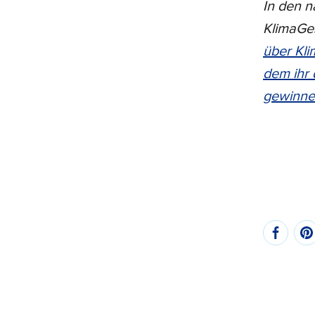
In den 
KlimaGes
über Kli
dem ihr 
gewinne