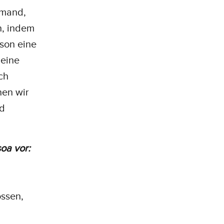
emand,
n, indem
rson eine
 eine
ch
nen wir
nd
soa vor:
ossen,