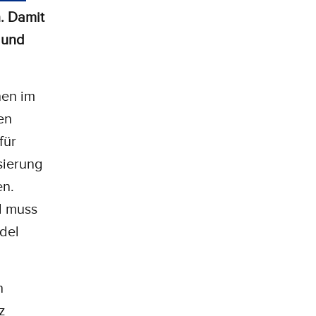
. Damit
 und
hen im
en
für
sierung
en.
d muss
del
h
z