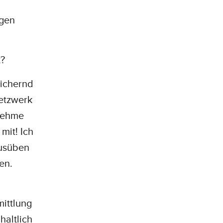
ngen
t?
eichernd
Netzwerk
 nehme
mit! Ich
ausüben
en.
mittlung
haltlich