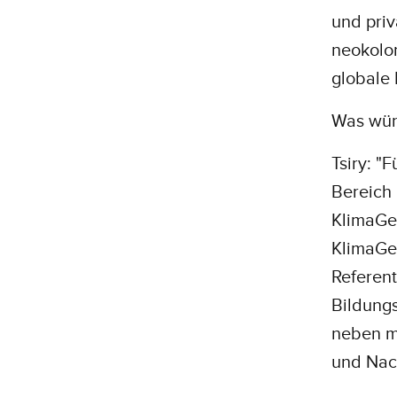
und priv
neokolon
globale 
Was wüns
Tsiry: "
Bereich 
KlimaGes
KlimaGes
Referent
Bildungs
neben m
und Nach