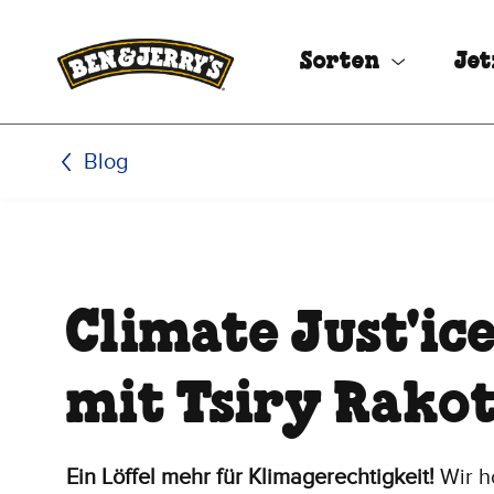
Zum Hauptinhalt wechseln
Zur Fußzeile wechseln
Sorten
Jet
Blog
Climate Just'i
mit Tsiry Rako
Ein Löffel mehr für Klimagerechtigkeit!
Wir h