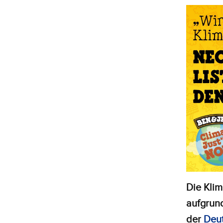
Die Kli
aufgrun
der
Deut