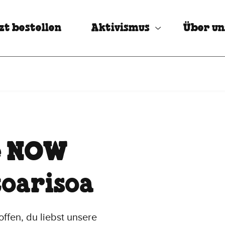
zt bestellen
Aktivismus
Über un
ce NOW
toarisoa
offen, du liebst unsere