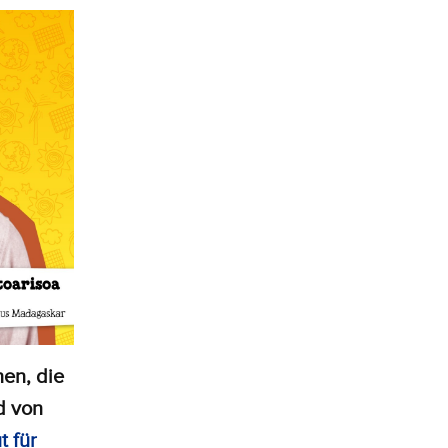
en, die
d von
t für