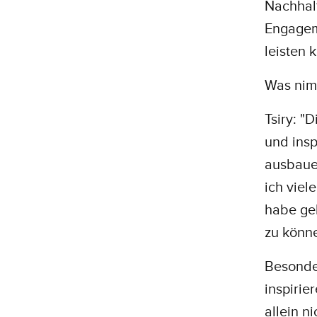
Nachhalt
Engagem
leisten 
Was nimm
Tsiry: "
und insp
ausbaue
ich viel
habe gel
zu könn
Besonder
inspirie
allein n