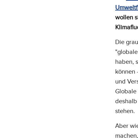
Umweltf
wollen 
Klimaflu
Die grau
"global
haben, 
können –
und Ver
Globale 
deshalb
stehen.
Aber wie
machen, 