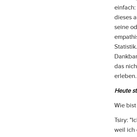
einfach:
dieses 
seine od
empathis
Statisti
Dankbar
das nich
erleben.
Heute st
Wie bis
Tsiry: "
weil ic