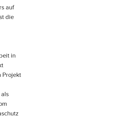
rs auf
st die
eit in
kt
 Projekt
 als
nom
aschutz